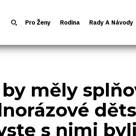
Pro Ženy
Rodina
Rady A Návody
 by měly splňo
dnorázové děts
yste s nimi byl