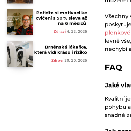
můžete i 
Pořiďte si motivaci ke
Všechny v
cvičení s 50 % sleva až
na 6 měsíců
poskytuje
Zdraví
4. 12. 2025
plenkové
levně vše
Brněnská lékařka,
nechybí a
která vidí krásu i riziko
Zdraví
20. 10. 2025
FAQ
Jaké vla
Kvalitní 
pohybu a 
snadné za