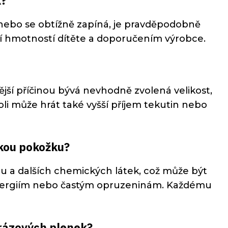
k?
á nebo se obtížně zapíná, je pravděpodobně
uální hmotností dítěte a doporučením výrobce.
ější příčinou bývá nevhodně zvolená velikost,
i může hrát také vyšší příjem tekutin nebo
skou pokožku?
u a dalších chemických látek, což může být
 alergiím nebo častým opruzeninám. Každému
orázových plenek?