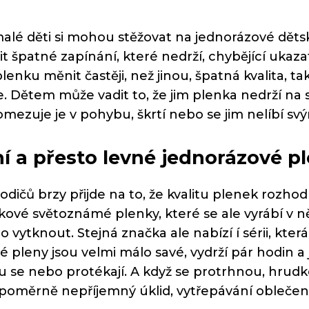
malé děti si mohou stěžovat na jednorázové dětsk
t špatné zapínání, které nedrží, chybějící ukazat
lenku měnit častěji, než jinou, špatná kvalita, ta
. Dětem může vadit to, že jim plenka nedrží na 
omezuje je v pohybu, škrtí nebo se jim nelíbí s
ní a přesto levné jednorázové p
odičů brzy přijde na to, že kvalitu plenek roz
kové světoznámé plenky, které se ale vyrábí v něko
o vytknout. Stejná značka ale nabízí í sérii, která
é pleny jsou velmi málo savé, vydrží pár hodin 
 se nebo protékají. A když se protrhnou, hrudk
poměrně nepříjemný úklid, vytřepávání oblečení