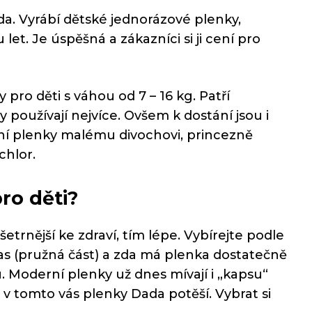
a. Vyrábí dětské jednorázové plenky,
let. Je úspěšná a zákazníci si ji cení pro
y pro děti s váhou od 7 – 16 kg. Patří
y používají nejvíce. Ovšem k dostání jsou i
lní plenky malému divochovi, princezně
chlor.
ro děti?
etrnější ke zdraví, tím lépe. Vybírejte podle
 pas (pružná část) a zda má plenka dostatečně
 Moderní plenky už dnes mívají i „kapsu“
 v tomto vás plenky Dada potěší. Vybrat si