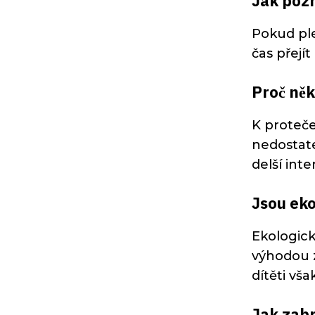
Jak pozn
Pokud ple
čas přejí
Proč něk
K proteče
nedostate
delší int
Jsou eko
Ekologick
výhodou z
dítěti vš
Jak zabr