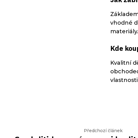
Základem 
vhodné dě
materiály
Kde koup
Kvalitní 
obchodech
vlastnost
Předchozí článek