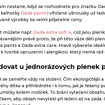
ám nestane, když se rozhodnete pro značku Dad
 kalhotky
Dada pants
i vlhčené ubrousky už řadu 
ané výrobky za velmi přijatelné ceny.
t můžete např.
Dada extra soft 4
, což jsou plenk
ávanějším právě proto, že při této váze děti plen
a pants a Dada extra care. Hravě vyberete ideá
k tvorbě opruzenin i alergikovi, který nemá rád 
dovat u jednorázových plenek p
se zaměřte vždy na složení. Čím ekologičtější a š
váhy dítka a přihlédněte i k tomu, jak je řešený
mičky kolem nožiček. To brání vytečení obsahu.
kem, aby obsah nevytekl při ležení až na záda. I