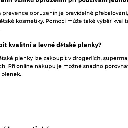
prevence opruzenin je pravidelné přebalování,
tské kosmetiky. Pomoci může také výběr kvalit
.
it kvalitní a levné dětské plenky?
dětské plenky lze zakoupit v drogeriích, superm
. Při online nákupu je možné snadno porovnat c
i plenek.