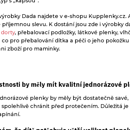
typ s „kapsou“.
ýrobky Dada najdete v e-shopu Kupplenky.cz. A
 příjemnou slevu. K dostání jsou zde i výrobky 
 dorty
, přebalovací podložky, látkové plenky, v
, co pro přebalování dítka a péči o jeho pokožku
ni zboží pro maminky.
stnosti by měly mít kvalitní jednorázové p
jednorázové plenky by měly být dostatečně savé,
spolehlivě chránit před protečením. Důležitá je 
pínání.