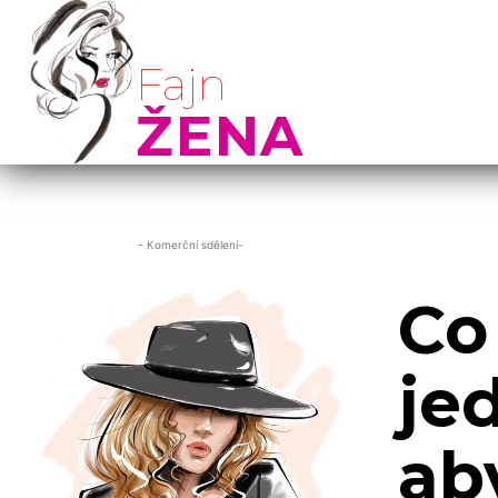
Fajn
ŽENA
- Komerční sdělení-
Co
je
ab