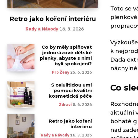
Toto se v
plenkové
Retro jako koření interiéru
propracov
Rady a Návody
16. 3. 2026
Vyzkouše
Co by měly splňovat
k nejprod
jednorázové dětské
plenky, abyste s nimi
Dada extr
byli spokojení?
náchylné 
Pro Ženy
25. 6. 2026
S celulitidou umí
Co sle
pomoci kvalitní
kosmetická péče
Rozhodně 
Zdraví
8. 6. 2026
aktuální 
Retro jako koření
bohaté gu
interiéru
nad zadeč
Rady a Návody
16. 3. 2026