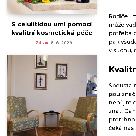
Rodiče i 
S celulitidou umí pomoci
může vadi
kvalitní kosmetická péče
potřeba p
pak všude
Zdraví
8. 6. 2026
v suchu, 
Kvalit
Spousta r
jsou znač
není jim c
znát. Dan
protrhnou
čeká nás 