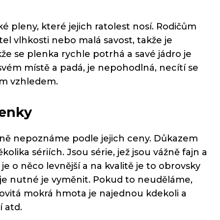
é pleny, které jejich ratolest nosí. Rodičům
el vlhkosti nebo malá savost, takže je
kže se plenka rychle potrhá a savé jádro je
svém místě a padá, je nepohodlná, necítí se
vým vzhledem.
lenky
hodně nepoznáme podle jejich ceny. Důkazem
lika sériích. Jsou série, jež jsou vážně fajn a
 je o něco levnější a na kvalitě je to obrovsky
a je nutné je vyměnit. Pokud to neuděláme,
ovitá mokrá hmota je najednou kdekoli a
 atd.