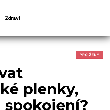
Zdraví
PRO ŽENY
vat
ké plenky,
i spokojení?