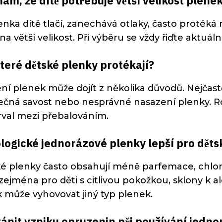
ám, že dítě potřebuje větší velikost plene
nka dítě tlačí, zanechává otlaky, často proték
t na větší velikost. Při výběru se vždy řiďte akt
teré dětské plenky protékají?
ní plenek může dojít z několika důvodů. Nejčast
čná savost nebo nesprávné nasazení plenky. Rol
erval mezi přebalováním.
logické jednorázové plenky lepší pro dět
é plenky často obsahují méně parfemace, chlor
ejména pro děti s citlivou pokožkou, sklony k
ak může vyhovovat jiný typ plenek.
ánit vzniku opruzenin při používání jedn