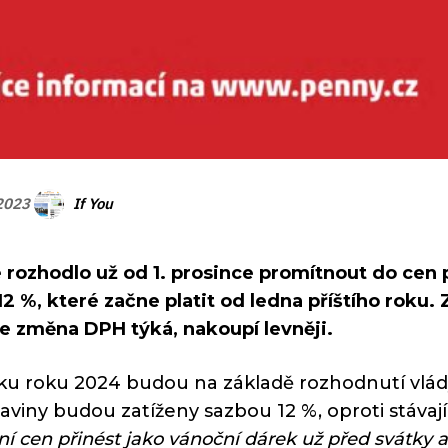
If You
 2023
rozhodlo už od 1. prosince promítnout do cen 
 12 %, které začne platit od ledna příštího roku.
e změna DPH týká, nakoupí levněji.
u roku 2024 budou na základě rozhodnutí vlády 
raviny budou zatíženy sazbou 12 %, oproti stávaj
ení cen přinést jako vánoční dárek už před svátky 