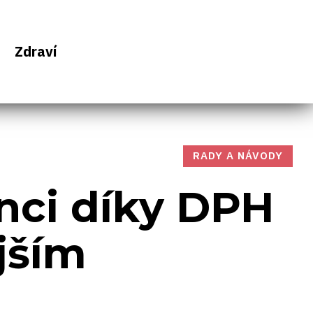
Zdraví
RADY A NÁVODY
nci díky DPH
jším