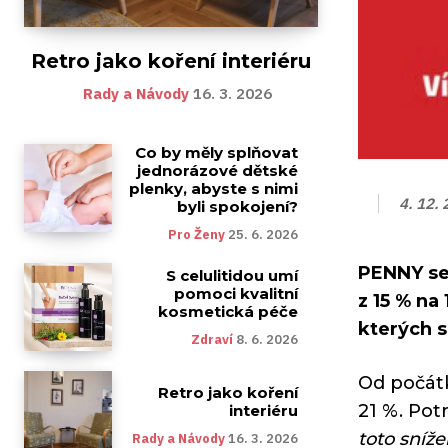
Retro jako koření interiéru
Rady a Návody
16. 3. 2026
Co by měly splňovat
jednorázové dětské
plenky, abyste s nimi
4. 12.
byli spokojení?
Pro Ženy
25. 6. 2026
PENNY se 
S celulitidou umí
pomoci kvalitní
z 15 % na
kosmetická péče
kterých s
Zdraví
8. 6. 2026
Od počátk
Retro jako koření
21 %. Pot
interiéru
toto sníž
Rady a Návody
16. 3. 2026