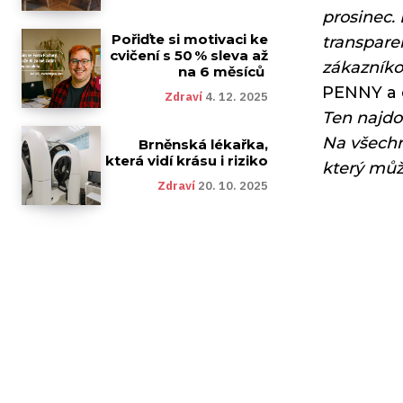
prosinec.
Pořiďte si motivaci ke
transpare
cvičení s 50 % sleva až
zákazníko
na 6 měsíců
PENNY a 
Zdraví
4. 12. 2025
Ten najdo
Na všechn
Brněnská lékařka,
která vidí krásu i riziko
který můž
Zdraví
20. 10. 2025