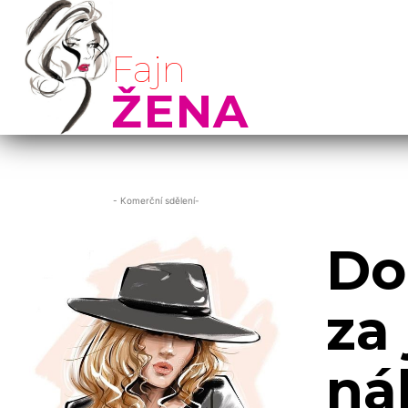
Fajn
ŽENA
- Komerční sdělení-
Do
za
ná