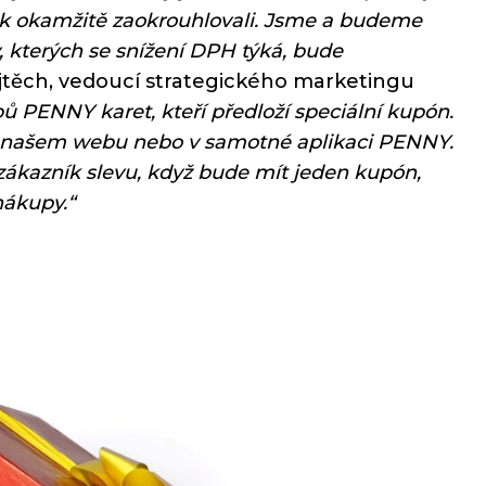
ak okamžitě zaokrouhlovali. Jsme a budeme
, kterých se snížení DPH týká, bude
ojtěch, vedoucí strategického marketingu
pů PENNY karet, kteří předloží speciální kupón.
, na našem webu nebo v samotné aplikaci PENNY.
ákazník slevu, když bude mít jeden kupón,
nákupy.“