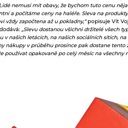
 Lidé nemusí mít obavy, že bychom tuto cenu něj
ntní a počítáme ceny na haléře. Sleva na produkty
vi vždy započtena až u pokladny,“
popisuje Vít V
dodává:
„Slevu dostanou všichni držitelé všech ty
u v našich letácích, na našich sociálních sítích
y nákupy v průběhu prosince pak dostane tento z
e používat opakovaně po celý měsíc na všechny 