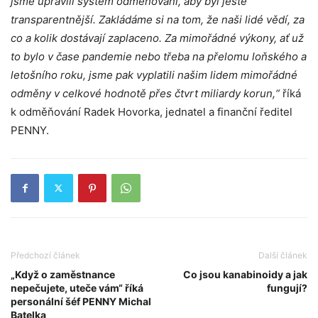
jsme upravili systém odměňování, aby byl ještě
transparentnější. Zakládáme si na tom, že naši lidé vědí, za
co a kolik dostávají zaplaceno. Za mimořádné výkony, ať už
to bylo v čase pandemie nebo třeba na přelomu loňského a
letošního roku, jsme pak vyplatili našim lidem mimořádné
odměny v celkové hodnotě přes čtvrt miliardy korun,“
říká
k odměňování Radek Hovorka, jednatel a finanční ředitel
PENNY.
Předchozí článek
Další článek
„Když o zaměstnance
Co jsou kanabinoidy a jak
nepečujete, uteče vám“ říká
fungují?
personální šéf PENNY Michal
Batelka