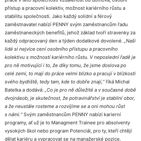
přístup a pracovní kolektiv, možnost kariérního růstu a
stabilitu společnosti. Jako každý solidní a férový
zaměstnavatel nabízí PENNY svým zaměstnancům řadu
zaměstnaneckých benefitů, jehož základ tvoří stravenky za
každý odpracovaný den a týden dodatkové dovolené.
„Naši
lidé si nejvíce cení osobního přístupu a pracovního
kolektivu s možností kariérního růstu. V neposlední řadě je
pro ně motivující i to, že díky tomu, že jsme doslova po
celé zemi, to mají do práce velmi blízko a pracují v blízkosti
svého bydliště, tedy tam, kde to dobře znají,“
říká Michal
Batelka a dodává:
„Co je pro ně důležité a v současné době
dvojnásob, je skutečnost, že potravinářství je stabilní obor,
a že neustále rosteme a rozvíjíme se a oni mohou růst
s námi.“
Svým zaměstnancům PENNY nabízí karierní
programy, ať už je to Managment Trainee pro absolventy
vysokých škol nebo program Potenciál, pro ty, kteří chtějí
dělat kariéru a vypracovat se na manažerské pozice.