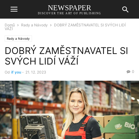
NEWSPAPER
DISCOVER THE ART OF PUBLISHING
Domů
Rady a Návody
DOBRÝ ZAMĚSTNAVATEL SI SVÝCH LIDÍ
VÁŽÍ
Rady a Návody
DOBRÝ ZAMĚSTNAVATEL SI
SVÝCH LIDÍ VÁŽÍ
0
Od
if you
-
21. 12. 2023