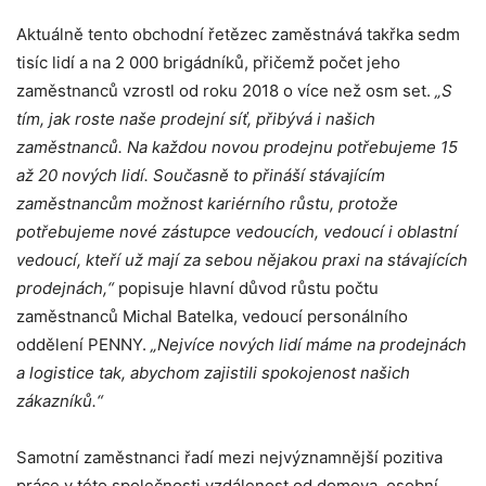
Aktuálně tento obchodní řetězec zaměstnává takřka sedm
tisíc lidí a na 2 000 brigádníků, přičemž počet jeho
zaměstnanců vzrostl od roku 2018 o více než osm set.
„S
tím, jak roste naše prodejní síť, přibývá i našich
zaměstnanců. Na každou novou prodejnu potřebujeme 15
až 20 nových lidí. Současně to přináší stávajícím
zaměstnancům možnost kariérního růstu, protože
potřebujeme nové zástupce vedoucích, vedoucí i oblastní
vedoucí, kteří už mají za sebou nějakou praxi na stávajících
prodejnách,“
popisuje hlavní důvod růstu počtu
zaměstnanců Michal Batelka, vedoucí personálního
oddělení PENNY.
„Nejvíce nových lidí máme na prodejnách
a logistice tak, abychom zajistili spokojenost našich
zákazníků.“
Samotní zaměstnanci řadí mezi nejvýznamnější pozitiva
práce v této společnosti vzdálenost od domova, osobní