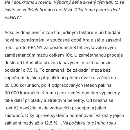
ale i soukromou rovinu. Výborný šéf a skvělý tým lidí, to se
často ve velkých firmách nestává. Díky tomu jsem srdcař
PENNY.“
Ačkoliv dnes není mzda tím jediným faktorem při hledání
nového zaměstnání, v současné době hraje stále zásadní
roli. I proto PENNY za posledních 8 let zvyšovalo svým
zaměstnancům mzdu celkem 10x. U zaměstnanců prodeje
došlo od letošního března k navýšení mezd na pozici
pokladní o 7,5 %. To znamená, že základní mzda bez
započtení dalších příplatků při plném úvazku začíná na
28 000 korunách, po 4 odpracovaných letech pak na
30 000 korunách. K tomu jsou zaměstnancům vypláceny
také další příplatky a atraktivní benefity. Od března se
rovněž navýšila mzda vedoucích prodejen a jejich
zástupců. Díky úpravě systému odměňování vzrostly jejich
základní mzdy až o 12,5 %.
„Na počátku letošního roku