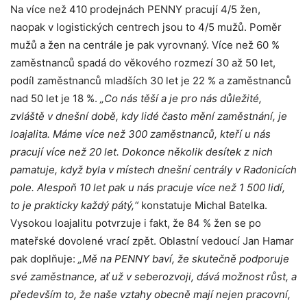
Na více než 410 prodejnách PENNY pracují 4/5 žen,
naopak v logistických centrech jsou to 4/5 mužů. Poměr
mužů a žen na centrále je pak vyrovnaný. Více než 60 %
zaměstnanců spadá do věkového rozmezí 30 až 50 let,
podíl zaměstnanců mladších 30 let je 22 % a zaměstnanců
nad 50 let je 18 %.
„Co nás těší a je pro nás důležité,
zvláště v dnešní době, kdy lidé často mění zaměstnání, je
loajalita. Máme více než 300 zaměstnanců, kteří u nás
pracují více než 20 let. Dokonce několik desítek z nich
pamatuje, když byla v místech dnešní centrály v Radonicích
pole. Alespoň 10 let pak u nás pracuje více než 1 500 lidí,
to je prakticky každý pátý,“
konstatuje Michal Batelka.
Vysokou loajalitu potvrzuje i fakt, že 84 % žen se po
mateřské dovolené vrací zpět. Oblastní vedoucí Jan Hamar
pak doplňuje:
„Mě na PENNY baví, že skutečně podporuje
své zaměstnance, ať už v seberozvoji, dává možnost růst, a
především to, že naše vztahy obecně mají nejen pracovní,