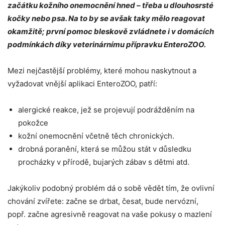
začátku kožního onemocnění hned – třeba u dlouhosrsté
kočky nebo psa. Na to by se avšak taky mělo reagovat
okamžitě; první pomoc bleskově zvládnete i v domácích
podmínkách díky veterinárnímu přípravku
EnteroZOO
.
Mezi nejčastější problémy, které mohou naskytnout a
vyžadovat vnější aplikaci EnteroZOO, patří:
alergické reakce, jež se projevují podrážděním na
pokožce
kožní onemocnění včetně těch chronických.
drobná poranění, která se můžou stát v důsledku
procházky v přírodě, bujarých zábav s dětmi atd.
Jakýkoliv podobný problém dá o sobě vědět tím, že ovlivní
chování zvířete: začne se drbat, česat, bude nervózní,
popř. začne agresivně reagovat na vaše pokusy o mazlení