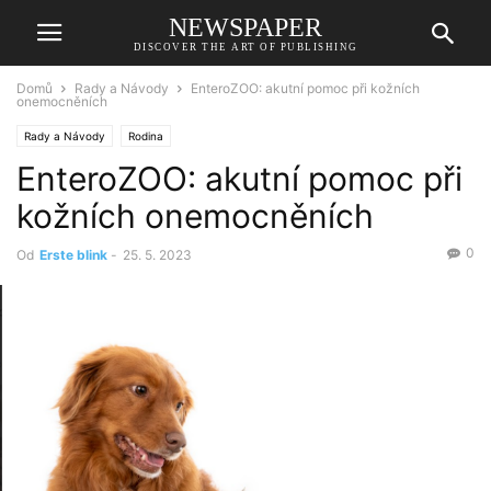
NEWSPAPER
DISCOVER THE ART OF PUBLISHING
Domů
Rady a Návody
EnteroZOO: akutní pomoc při kožních
onemocněních
Rady a Návody
Rodina
EnteroZOO: akutní pomoc při
kožních onemocněních
0
Od
Erste blink
-
25. 5. 2023