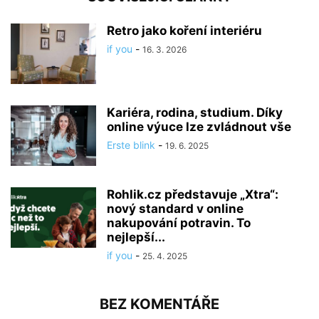
Retro jako koření interiéru
if you
-
16. 3. 2026
Kariéra, rodina, studium. Díky
online výuce lze zvládnout vše
Erste blink
-
19. 6. 2025
Rohlik.cz představuje „Xtra“:
nový standard v online
nakupování potravin. To
nejlepší...
if you
-
25. 4. 2025
BEZ KOMENTÁŘE