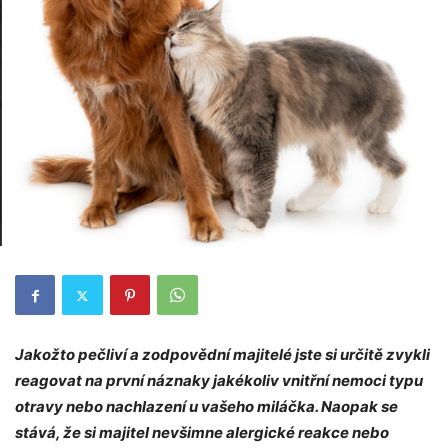
Jakožto pečliví a zodpovědní majitelé jste si určitě zvykli
reagovat na první náznaky jakékoliv vnitřní nemoci typu
otravy nebo nachlazení u vašeho miláčka. Naopak se
stává, že si majitel nevšimne alergické reakce nebo