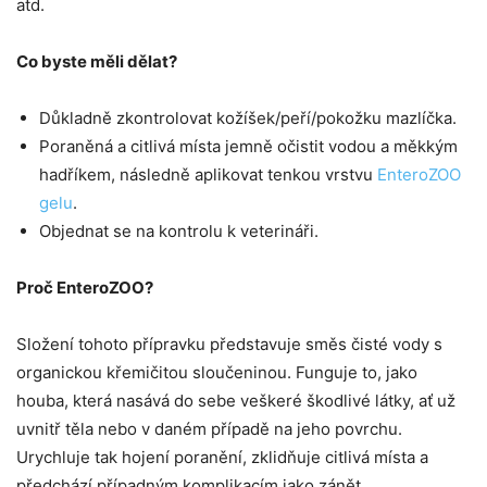
atd.
Co byste měli dělat?
Důkladně zkontrolovat kožíšek/peří/pokožku mazlíčka.
Poraněná a citlivá místa jemně očistit vodou a měkkým
hadříkem, následně aplikovat tenkou vrstvu
EnteroZOO
gelu
.
Objednat se na kontrolu k veterináři.
Proč EnteroZOO?
Složení tohoto přípravku představuje směs čisté vody s
organickou křemičitou sloučeninou. Funguje to, jako
houba, která nasává do sebe veškeré škodlivé látky, ať už
uvnitř těla nebo v daném případě na jeho povrchu.
Urychluje tak hojení poranění, zklidňuje citlivá místa a
předchází případným komplikacím jako zánět.