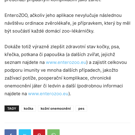
EnteroZOO, ačkoliv jeho aplikace nevylučuje následnou
návštěvu ordinace zvěrolékaře, je přípravkem, který by měl
být součástí každé domácí zoo-lékárničky.
Dokáže totiž výrazně zlepšit zdravotní stav kočky, psa,
křečka, potkana či papouška (a dalších zvířat, jejichž
seznam najdete na
www.enterozoo.eu
) a zajistit celkovou
podporu imunity ve mnoha dalších případech, jakožto
zažívací potíže, pooperační komplikace, chronické
onemocnění játer či ledvin a další (podrobnou informaci
najdete na
www.enterozoo.eu
).
TAGY
kočka
kožní onemocnění
pes