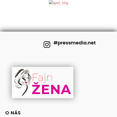
#pressmedia.net
Fajn
ŽENA
O NÁS