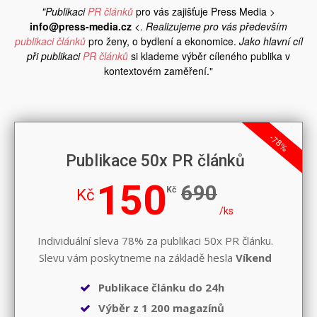
"Publikaci
PR článků
pro vás zajišťuje Press Media >
info@press-media.cz
<.
Realizujeme pro vás především
publikaci článků
pro ženy, o bydlení a ekonomice.
Jako hlavní cíl
při publikaci
PR článků
si klademe výběr cíleného publika v
kontextovém zaměření."
-78%
Publikace 50x PR článků
150
690
Kč
Kč
/ks
Individuální sleva 78% za publikaci 50x PR článku.
Slevu vám poskytneme na základě hesla
Víkend
Publikace článku do 24h
Výběr z 1 200 magazínů