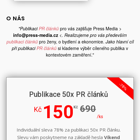
O NÁS
"Publikaci
PR článků
pro vás zajišťuje Press Media >
info@press-media.cz
<.
Realizujeme pro vás především
publikaci článků
pro ženy, o bydlení a ekonomice.
Jako hlavní cíl
při publikaci
PR článků
si klademe výběr cíleného publika v
kontextovém zaměření."
-78%
Publikace 50x PR článků
150
690
Kč
Kč
/ks
Individuální sleva 78% za publikaci 50x PR článku.
Slevu vám poskytneme na základě hesla
Víkend