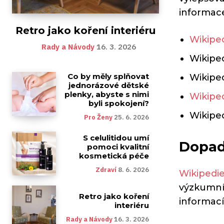
informace.
Retro jako koření interiéru
Wikipe
Rady a Návody
16. 3. 2026
Wikiped
Co by měly splňovat
Wikiped
jednorázové dětské
plenky, abyste s nimi
Wikipe
byli spokojení?
Wikiped
Pro Ženy
25. 6. 2026
S celulitidou umí
Dopad
pomoci kvalitní
kosmetická péče
Zdraví
8. 6. 2026
Wikipedi
výzkumník
Retro jako koření
informací
interiéru
Rady a Návody
16. 3. 2026