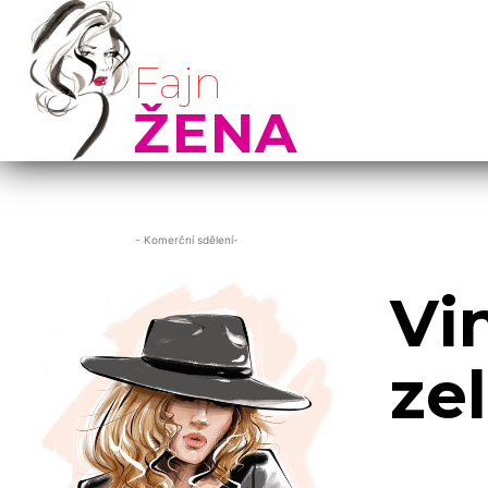
Fajn
ŽENA
- Komerční sdělení-
Vi
ze