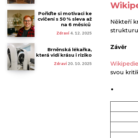
Wikip
Pořiďte si motivaci ke
cvičení s 50 % sleva až
Někteří kr
na 6 měsíců
strukturu
Zdraví
4. 12. 2025
Závěr
Brněnská lékařka,
která vidí krásu i riziko
Wikipedi
Zdraví
20. 10. 2025
svou krit