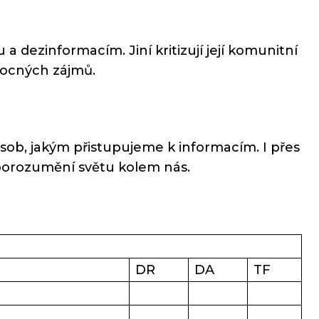
 a dezinformacím. Jiní kritizují její komunitní
 mocných zájmů.
působ, jakým přistupujeme k informacím. I přes
 porozumění světu kolem nás.
DR
DA
TF