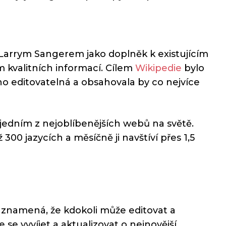
arrym Sangerem jako doplněk k existujícím
 kvalitních informací. Cílem
Wikipedie
bylo
dno editovatelná a obsahovala by co nejvíce
jedním z nejoblíbenějších webů na světě.
00 jazycích a měsíčně ji navštíví přes 1,5
 znamená, že kdokoli může editovat a
 se vyvíjet a aktualizovat o nejnovější