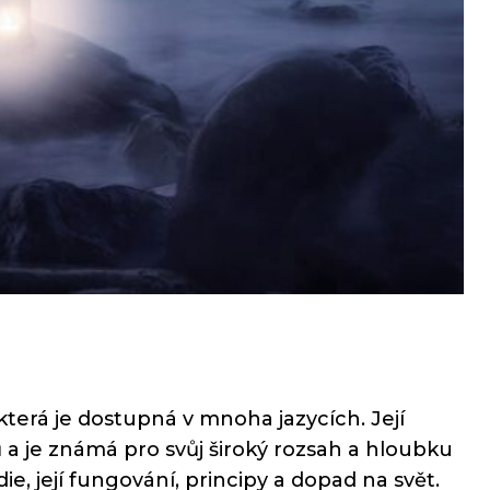
terá je dostupná v mnoha jazycích. Její
 a je známá pro svůj široký rozsah a hloubku
e, její fungování, principy a dopad na svět.