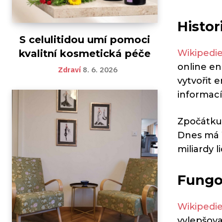
Histor
S celulitidou umí pomoci
Wikipedi
kvalitní kosmetická péče
online en
Zdraví
8. 6. 2026
vytvořit 
informací
Zpočátku
Dnes má W
miliardy li
Fungov
Wikipedi
vylepšova