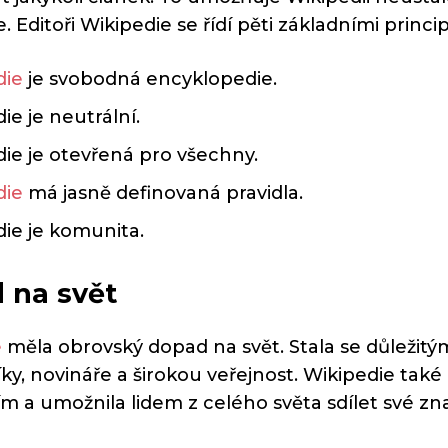
 Editoři Wikipedie se řídí pěti základními princip
die
je svobodná encyklopedie.
ie je neutrální.
ie je otevřená pro všechny.
die
má jasně definovaná pravidla.
ie je komunita.
 na svět
e
měla obrovský dopad na svět. Stala se důležitý
y, novináře a širokou veřejnost. Wikipedie tak
m a umožnila lidem z celého světa sdílet své zna