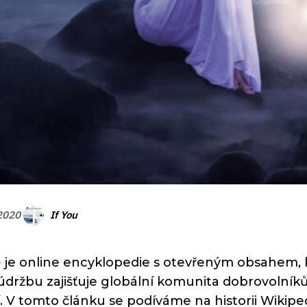
If You
 2020
e
je online encyklopedie s otevřeným obsahem, k
údržbu zajišťuje globální komunita dobrovolníků
. V tomto článku se podíváme na historii Wikipedi