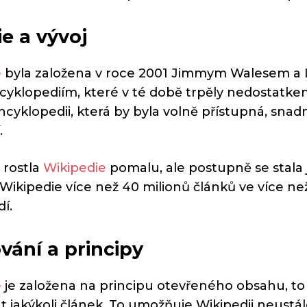
ie a vývoj
e
byla založena v roce 2001 Jimmym Walesem a L
cyklopediím, které v té době trpěly nedostatkem
encyklopedii, která by byla volně přístupná, sna
.
 rostla
Wikipedie
pomalu, ale postupně se stala 
ikipedie více než 40 milionů článků ve více než 3
dí.
ání a principy
e
je založena na principu otevřeného obsahu, to
t jakýkoli článek. To umožňuje Wikipedii neustále