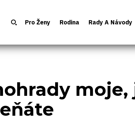
Pro Ženy
Rodina
Rady A Návody
nohrady moje, 
leňáte