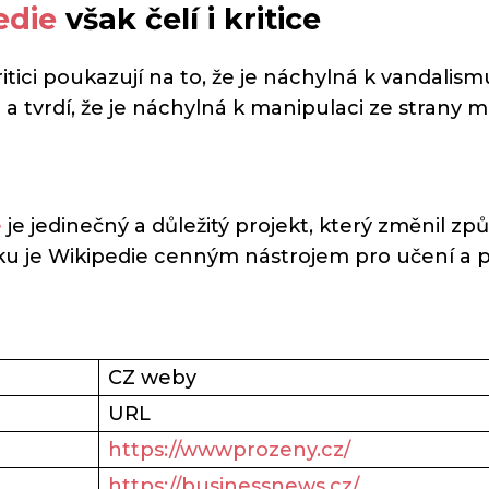
edie
však čelí i kritice
itici poukazují na to, že je náchylná k vandalismu
 a tvrdí, že je náchylná k manipulaci ze strany
e
je jedinečný a důležitý projekt, který změnil z
iku je Wikipedie cenným nástrojem pro učení a
CZ weby
URL
https://wwwprozeny.cz/
https://businessnews.cz/