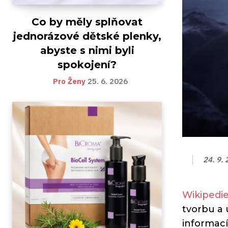
Co by měly splňovat
jednorázové dětské plenky,
abyste s nimi byli
spokojení?
Pro Ženy
25. 6. 2026
24. 9.
Wikipedi
tvorbu a 
informací