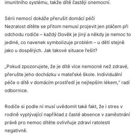
imunitního systému, takže dítě častěji onemocní.
Sérii nemocí dokáže přerušit domácí péči
Nezralost dítěte se přitom nemusí projevit jen pláčem při
odchodu rodiče – každý člověk je jiný a někdy je nemoc to
jediné, co navenek symbolizuje problém – u dětí stejně
jako u dospělých. Jak takové situace řešit?
„Pokud zpozorujete, že je dítě více nemocné než zdravé,
přerušte jeho docházku v mateřské škole. Individuální
péče o dítě v domácím prostředí je nejlepším lékem,“ radí
odbornice.
Rodiče si podle ní musí uvědomit také fakt, že i stres v
rodině vyplývající například z časté absence v zaměstnání
právě pro nemoc dítěte ovlivňuje zdraví ratolesti
negativně.