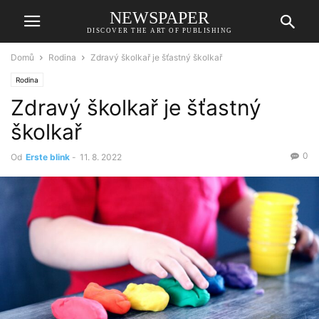
NEWSPAPER
DISCOVER THE ART OF PUBLISHING
Domů
Rodina
Zdravý školkař je šťastný školkař
Rodina
Zdravý školkař je šťastný
školkař
0
Od
Erste blink
-
11. 8. 2022