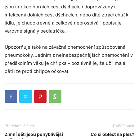
jsou infekce horních cest dýchacích doprovázeny i
infekcemi dolních cest dýchacích, nebo dítě ztrácí chuť k
jídlu, je chudokrevné a celkově neprospívá,“ popisuje
varovné signály pediatrička.
Upozorňuje také na závažná onemocnění způsobovaná
pneumokoky. Jedním z nejnebezpečnějších onemocnění v
předškolním věku je chřipka – pozitivně je, že už i malé
děti lze proti chřipce očkovat.
Předchozí článek
Další článek
Zimní děti jsou pohyblivější
Co si obléct na ples?