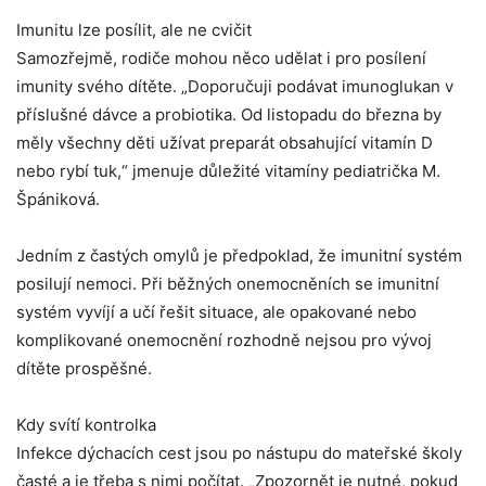
Imunitu lze posílit, ale ne cvičit
Samozřejmě, rodiče mohou něco udělat i pro posílení
imunity svého dítěte. „Doporučuji podávat imunoglukan v
příslušné dávce a probiotika. Od listopadu do března by
měly všechny děti užívat preparát obsahující vitamín D
nebo rybí tuk,“ jmenuje důležité vitamíny pediatrička M.
Špániková.
Jedním z častých omylů je předpoklad, že imunitní systém
posilují nemoci. Při běžných onemocněních se imunitní
systém vyvíjí a učí řešit situace, ale opakované nebo
komplikované onemocnění rozhodně nejsou pro vývoj
dítěte prospěšné.
Kdy svítí kontrolka
Infekce dýchacích cest jsou po nástupu do mateřské školy
časté a je třeba s nimi počítat. „Zpozornět je nutné, pokud