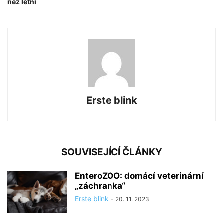
než letní
Erste blink
SOUVISEJÍCÍ ČLÁNKY
EnteroZOO: domácí veterinární
„záchranka“
Erste blink
-
20. 11. 2023