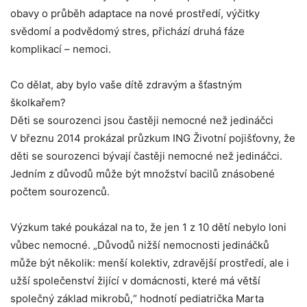
obavy o průběh adaptace na nové prostředí, výčitky
svědomí a podvědomý stres, přichází druhá fáze
komplikací – nemoci.
Co dělat, aby bylo vaše dítě zdravým a šťastným
školkařem?
Děti se sourozenci jsou častěji nemocné než jedináčci
V březnu 2014 prokázal průzkum ING Životní pojišťovny, že
děti se sourozenci bývají častěji nemocné než jedináčci.
Jedním z důvodů může být množství bacilů znásobené
počtem sourozenců.
Výzkum také poukázal na to, že jen 1 z 10 dětí nebylo loni
vůbec nemocné. „Důvodů nižší nemocnosti jedináčků
může být několik: menší kolektiv, zdravější prostředí, ale i
užší společenství žijící v domácnosti, které má větší
společný základ mikrobů,“ hodnotí pediatrička Marta