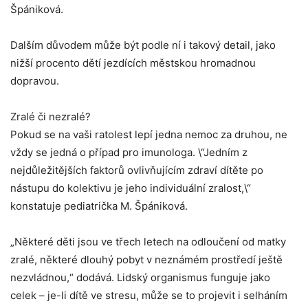
Špániková.
Dalším důvodem může být podle ní i takový detail, jako
nižší procento dětí jezdících městskou hromadnou
dopravou.
Zralé či nezralé?
Pokud se na vaši ratolest lepí jedna nemoc za druhou, ne
vždy se jedná o případ pro imunologa. \“Jedním z
nejdůležitějších faktorů ovlivňujícím zdraví dítěte po
nástupu do kolektivu je jeho individuální zralost,\“
konstatuje pediatrička M. Špániková.
„Některé děti jsou ve třech letech na odloučení od matky
zralé, některé dlouhý pobyt v neznámém prostředí ještě
nezvládnou,“ dodává. Lidský organismus funguje jako
celek – je-li dítě ve stresu, může se to projevit i selháním