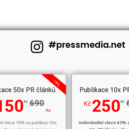
#pressmedia.net
-78%
kace 50x PR článků
Publikace 10x P
150
250
690
Kč
Kč
Kč
/ks
lní sleva 78% za publikaci 50x
Individuální sleva 63% 