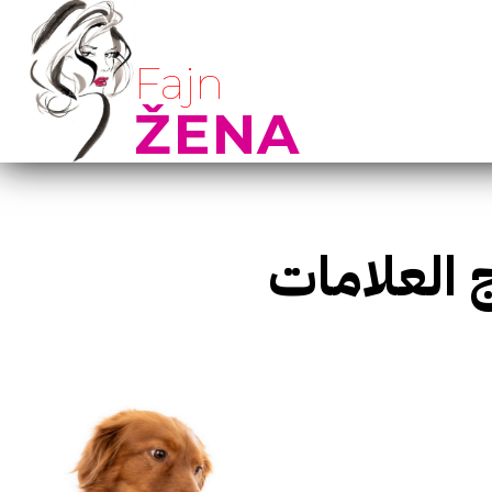
Fajn
ŽENA