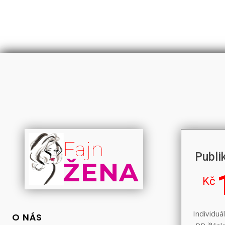
Fajn
Publi
ŽENA
Kč
Individuá
O NÁS