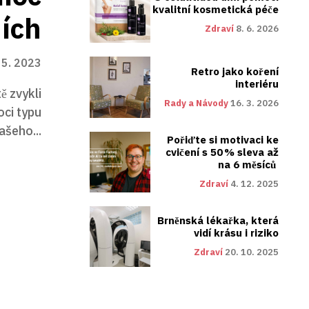
kvalitní kosmetická péče
ích
Zdraví
8. 6. 2026
 5. 2023
Retro jako koření
interiéru
ě zvykli
Rady a Návody
16. 3. 2026
oci typu
ašeho...
Pořiďte si motivaci ke
cvičení s 50 % sleva až
na 6 měsíců
Zdraví
4. 12. 2025
Brněnská lékařka, která
vidí krásu i riziko
Zdraví
20. 10. 2025