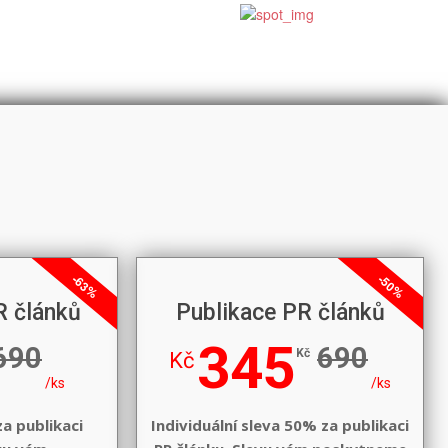
-63%
-50%
R článků
Publikace PR článků
345
690
690
Kč
Kč
/ks
/ks
za publikaci
Individuální sleva 50% za publikaci