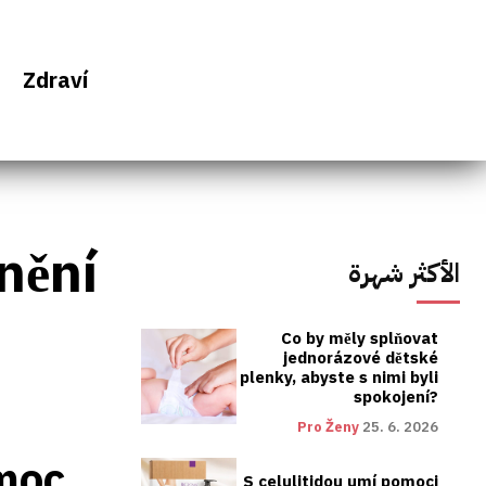
Zdraví
nění
الأكثر شهرة
Co by měly splňovat
jednorázové dětské
plenky, abyste s nimi byli
spokojení?
Pro Ženy
25. 6. 2026
moc
S celulitidou umí pomoci