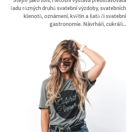
Stejně jako loni, i letošní výstava představovala
řadu různých druhů svatební výzdoby, svatebních
klenotů, oznámení, květin a šatů či svatební
gastronomie. Návrháři, cukráři...