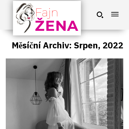
Fajn
ŽENA
Měsíční Archiv: Srpen, 2022