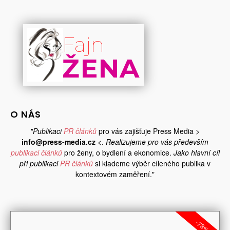
Fajn
ŽENA
O NÁS
"Publikaci
PR článků
pro vás zajišťuje Press Media >
info@press-media.cz
<.
Realizujeme pro vás především
publikaci článků
pro ženy, o bydlení a ekonomice.
Jako hlavní cíl
při publikaci
PR článků
si klademe výběr cíleného publika v
kontextovém zaměření."
-78%